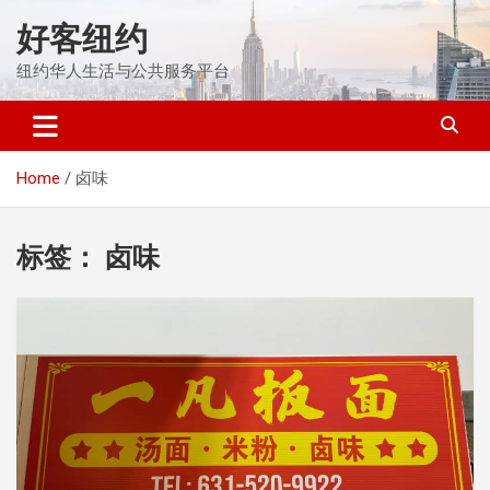
Skip
好客纽约
to
content
纽约华人生活与公共服务平台
Home
卤味
标签：
卤味