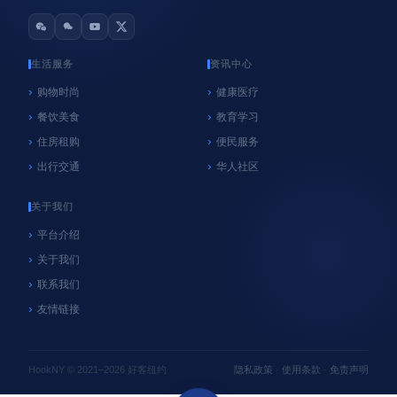
生活服务
资讯中心
购物时尚
健康医疗
餐饮美食
教育学习
心系纽约
纽约
住房租购
便民服务
NYC官方垃圾桶执法再延期！9月8日前未使用官
出行交通
华人社区
方垃圾桶暂不罚款，居民请尽快购买
06/18/2026
好客纽约
关于我们
平台介绍
关于我们
联系我们
友情链接
HookNY © 2021–2026 好客纽约
隐私政策
·
使用条款
·
免责声明