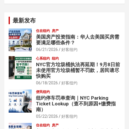
最新发布
住在纽约
房产
美国房产投资指南：华人去美国买房需
要满足哪些条件？
06/21/2026
好客纽约
心系纽约
纽约
NYC官方垃圾桶执法再延期！9月8日前
未使用官方垃圾桶暂不罚款，居民请尽
快购买
06/18/2026
好客纽约
便民纽约
纽约停车罚单查询｜NYC Parking
Ticket Lookup（查不到原因+缴费指
南）
05/22/2026
好客纽约
住在纽约
房产