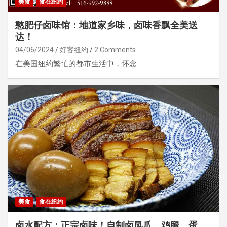
美食
食在纽约
憨肥仔卤味馆：地道家乡味，卤味香飘全美送
达！
04/06/2024
好客纽约
2 Comments
在美国纽约繁忙的都市生活中，怀念…
美食
食在纽约
卤水配方：正宗卤味！自制卤凤爪、鸡腿、蛋，