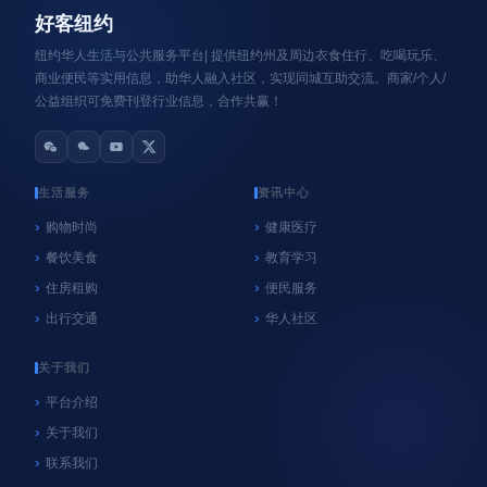
好客纽约
纽约华人生活与公共服务平台| 提供纽约州及周边衣食住行、吃喝玩乐、
商业便民等实用信息，助华人融入社区，实现同城互助交流。商家/个人/
公益组织可免费刊登行业信息，合作共赢！
生活服务
资讯中心
购物时尚
健康医疗
餐饮美食
教育学习
心系纽约
纽约
住房租购
便民服务
NYC官方垃圾桶执法再延期！9月8日前未使用官
出行交通
华人社区
方垃圾桶暂不罚款，居民请尽快购买
06/18/2026
好客纽约
关于我们
平台介绍
关于我们
联系我们