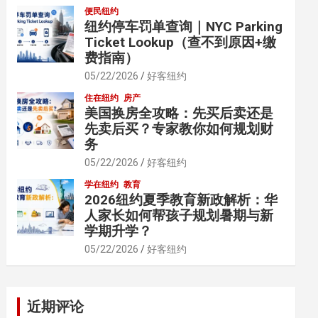
便民纽约
纽约停车罚单查询｜NYC Parking
Ticket Lookup（查不到原因+缴
费指南）
05/22/2026
好客纽约
住在纽约
房产
美国换房全攻略：先买后卖还是
先卖后买？专家教你如何规划财
务
05/22/2026
好客纽约
学在纽约
教育
2026纽约夏季教育新政解析：华
人家长如何帮孩子规划暑期与新
学期升学？
05/22/2026
好客纽约
近期评论