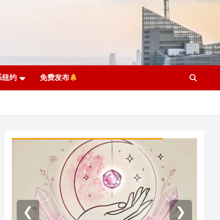
系纽约
免费发布
❮
❯