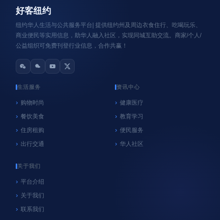
好客纽约
纽约华人生活与公共服务平台| 提供纽约州及周边衣食住行、吃喝玩乐、
商业便民等实用信息，助华人融入社区，实现同城互助交流。商家/个人/
公益组织可免费刊登行业信息，合作共赢！
生活服务
资讯中心
购物时尚
健康医疗
餐饮美食
教育学习
心系纽约
纽约
住房租购
便民服务
NYC官方垃圾桶执法再延期！9月8日前未使用官
出行交通
华人社区
方垃圾桶暂不罚款，居民请尽快购买
06/18/2026
好客纽约
关于我们
平台介绍
关于我们
联系我们