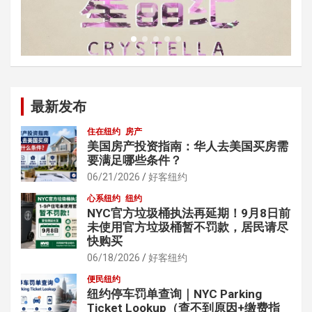
最新发布
住在纽约
房产
美国房产投资指南：华人去美国买房需
要满足哪些条件？
06/21/2026
好客纽约
心系纽约
纽约
NYC官方垃圾桶执法再延期！9月8日前
未使用官方垃圾桶暂不罚款，居民请尽
快购买
06/18/2026
好客纽约
便民纽约
纽约停车罚单查询｜NYC Parking
Ticket Lookup（查不到原因+缴费指