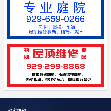
资讯轮播
好客纽约