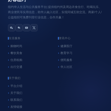
纽约华人生活与公共服务平台| 提供纽约州及周边衣食住行、吃喝玩乐、
商业便民等实用信息，助华人融入社区，实现同城互助交流。商家/个人/
公益组织可免费刊登行业信息，合作共赢！
生活服务
资讯中心
购物时尚
健康医疗
餐饮美食
教育学习
心系纽约
纽约
住房租购
便民服务
NYC官方垃圾桶执法再延期！9月8日前未使用官
出行交通
华人社区
方垃圾桶暂不罚款，居民请尽快购买
06/18/2026
好客纽约
关于我们
平台介绍
关于我们
联系我们
友情链接