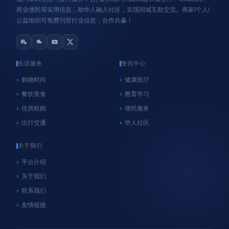
商业便民等实用信息，助华人融入社区，实现同城互助交流。商家/个人/
公益组织可免费刊登行业信息，合作共赢！
生活服务
资讯中心
购物时尚
健康医疗
餐饮美食
教育学习
心系纽约
纽约
住房租购
便民服务
NYC官方垃圾桶执法再延期！9月8日前未使用官
出行交通
华人社区
方垃圾桶暂不罚款，居民请尽快购买
06/18/2026
好客纽约
关于我们
平台介绍
关于我们
联系我们
友情链接