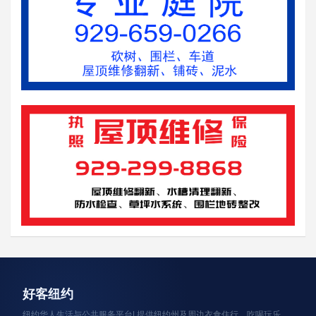
资讯轮播
好客纽约
纽约华人生活与公共服务平台| 提供纽约州及周边衣食住行、吃喝玩乐、