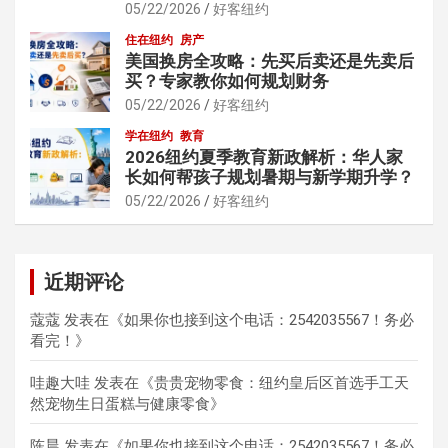
05/22/2026
好客纽约
住在纽约
房产
美国换房全攻略：先买后卖还是先卖后
买？专家教你如何规划财务
05/22/2026
好客纽约
学在纽约
教育
2026纽约夏季教育新政解析：华人家
长如何帮孩子规划暑期与新学期升学？
05/22/2026
好客纽约
近期评论
蔻蔻
发表在《
如果你也接到这个电话：2542035567！务必
看完！
》
哇趣大哇
发表在《
贵贵宠物零食：纽约皇后区首选手工天
然宠物生日蛋糕与健康零食
》
陈晨
发表在《
如果你也接到这个电话：2542035567！务必