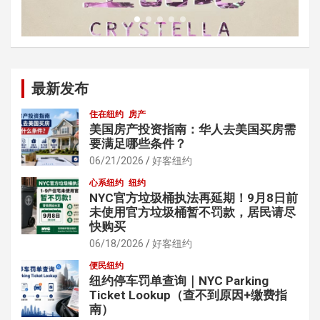
最新发布
住在纽约
房产
美国房产投资指南：华人去美国买房需
要满足哪些条件？
06/21/2026
好客纽约
心系纽约
纽约
NYC官方垃圾桶执法再延期！9月8日前
未使用官方垃圾桶暂不罚款，居民请尽
快购买
06/18/2026
好客纽约
便民纽约
纽约停车罚单查询｜NYC Parking
Ticket Lookup（查不到原因+缴费指
南）