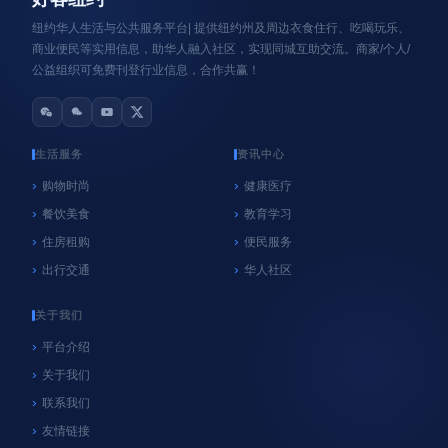
纽约华人生活与公共服务平台| 提供纽约州及周边衣食住行、吃喝玩乐、
商业便民等实用信息，助华人融入社区，实现同城互助交流。商家/个人/
公益组织可免费刊登行业信息，合作共赢！
生活服务
资讯中心
购物时尚
健康医疗
餐饮美食
教育学习
心系纽约
纽约
住房租购
便民服务
NYC官方垃圾桶执法再延期！9月8日前未使用官
出行交通
华人社区
方垃圾桶暂不罚款，居民请尽快购买
06/18/2026
好客纽约
关于我们
平台介绍
关于我们
联系我们
友情链接