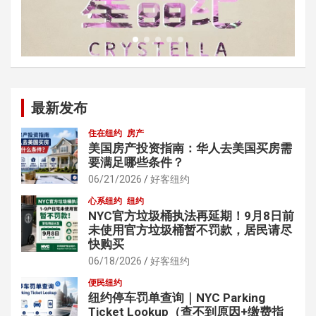
最新发布
住在纽约
房产
美国房产投资指南：华人去美国买房需
要满足哪些条件？
06/21/2026
好客纽约
心系纽约
纽约
NYC官方垃圾桶执法再延期！9月8日前
未使用官方垃圾桶暂不罚款，居民请尽
快购买
06/18/2026
好客纽约
便民纽约
纽约停车罚单查询｜NYC Parking
Ticket Lookup（查不到原因+缴费指