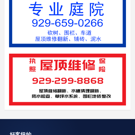
资讯轮播
好客纽约