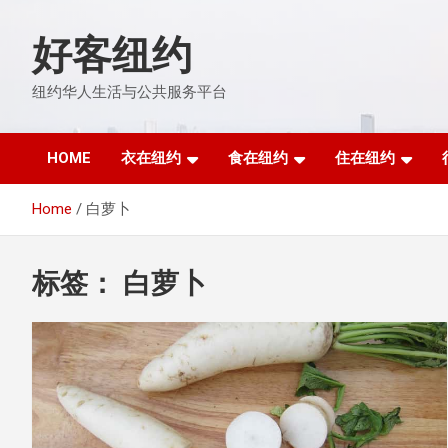
Skip
to
好客纽约
content
纽约华人生活与公共服务平台
HOME
衣在纽约
食在纽约
住在纽约
Home
白萝卜
标签：
白萝卜