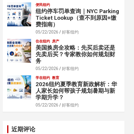
便民纽约
纽约停车罚单查询｜NYC Parking
Ticket Lookup（查不到原因+缴
费指南）
05/22/2026
好客纽约
住在纽约
房产
美国换房全攻略：先买后卖还是
先卖后买？专家教你如何规划财
务
05/22/2026
好客纽约
学在纽约
教育
2026纽约夏季教育新政解析：华
人家长如何帮孩子规划暑期与新
学期升学？
05/22/2026
好客纽约
近期评论