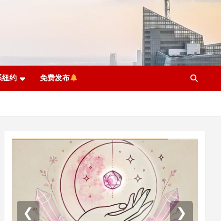
系纽约
免费发布
❮
❯