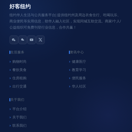
好客纽约
纽约华人生活与公共服务平台| 提供纽约州及周边衣食住行、吃喝玩乐、
商业便民等实用信息，助华人融入社区，实现同城互助交流。商家/个人/
公益组织可免费刊登行业信息，合作共赢！
生活服务
资讯中心
购物时尚
健康医疗
餐饮美食
教育学习
心系纽约
纽约
住房租购
便民服务
NYC官方垃圾桶执法再延期！9月8日前未使用官
出行交通
华人社区
方垃圾桶暂不罚款，居民请尽快购买
06/18/2026
好客纽约
关于我们
平台介绍
关于我们
联系我们