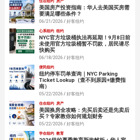
住在纽约
房产
美国房产投资指南：华人去美国买房需
要满足哪些条件？
06/21/2026
好客纽约
心系纽约
纽约
NYC官方垃圾桶执法再延期！9月8日前
未使用官方垃圾桶暂不罚款，居民请尽
快购买
06/18/2026
好客纽约
便民纽约
纽约停车罚单查询｜NYC Parking
Ticket Lookup（查不到原因+缴费指
南）
05/22/2026
好客纽约
住在纽约
房产
美国换房全攻略：先买后卖还是先卖后
买？专家教你如何规划财务
05/22/2026
好客纽约
学在纽约
教育
2026纽约夏季教育新政解析：华人家