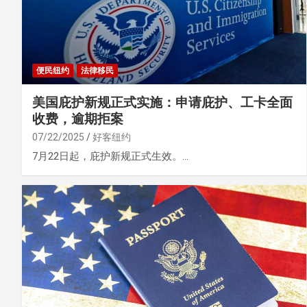
便民纽约
法律移民
美国庇护新规正式实施：申请庇护、工卡全面
收费，逾期拒案
07/22/2025
好客纽约
7月22日起，庇护新规正式生效。…