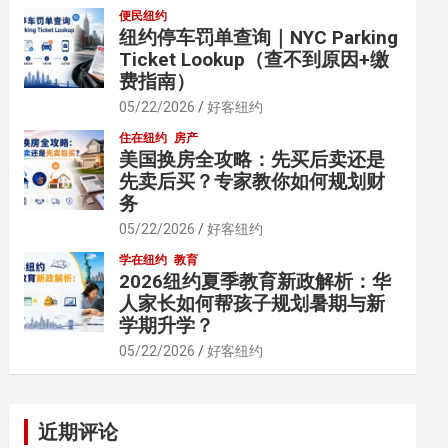
便民纽约
纽约停车罚单查询｜NYC Parking
Ticket Lookup（查不到原因+缴
费指南）
05/22/2026
好客纽约
住在纽约
房产
美国换房全攻略：先买后卖还是
先卖后买？专家教你如何规划财
务
05/22/2026
好客纽约
学在纽约
教育
2026纽约夏季教育新政解析：华
人家长如何帮孩子规划暑期与新
学期升学？
05/22/2026
好客纽约
近期评论