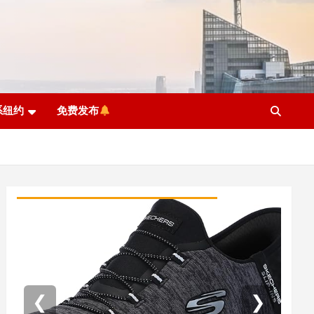
系纽约
免费发布
❮
❯