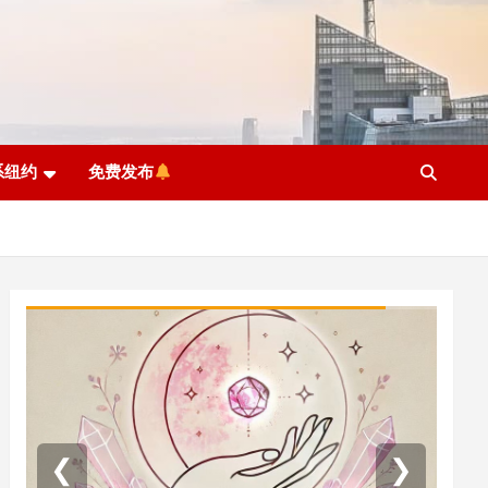
系纽约
免费发布
❮
❯