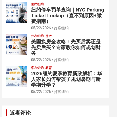
便民纽约
纽约停车罚单查询｜NYC Parking
Ticket Lookup（查不到原因+缴
费指南）
05/22/2026
好客纽约
住在纽约
房产
美国换房全攻略：先买后卖还是
先卖后买？专家教你如何规划财
务
05/22/2026
好客纽约
学在纽约
教育
2026纽约夏季教育新政解析：华
人家长如何帮孩子规划暑期与新
学期升学？
05/22/2026
好客纽约
近期评论