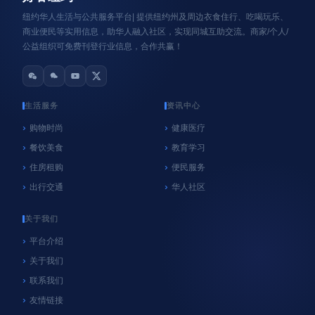
纽约华人生活与公共服务平台| 提供纽约州及周边衣食住行、吃喝玩乐、
商业便民等实用信息，助华人融入社区，实现同城互助交流。商家/个人/
公益组织可免费刊登行业信息，合作共赢！
生活服务
资讯中心
购物时尚
健康医疗
餐饮美食
教育学习
心系纽约
纽约
住房租购
便民服务
NYC官方垃圾桶执法再延期！9月8日前未使用官
出行交通
华人社区
方垃圾桶暂不罚款，居民请尽快购买
06/18/2026
好客纽约
关于我们
平台介绍
关于我们
联系我们
友情链接