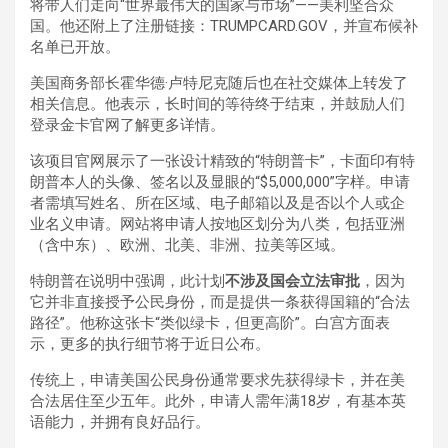
将带人们走向“世界最伟大的国家与市场”——美利坚合众
国。他还附上了注册链接：TRUMPCARD.GOV，并宣布候补
名单已开放。
美国商务部长霍华德·卢特尼克随后也在社交媒体上转发了
相关信息。他表示，长时间的等待终于结束，并鼓励人们
登录金卡官网了解更多详情。
该项目官网展示了一张设计精致的“特朗普卡”，卡面印有特
朗普本人的头像、签名以及显眼的“$5,000,000”字样。申请
者需填写姓名、所在区域、电子邮箱以及是否以个人或企
业名义申请。网站将申请人按地区划分为八类，包括亚洲
（含中东）、欧洲、北美、非洲、拉美等区域。
特朗普在说明中强调，此计划
不涉及国会立法审批
，因为
它并非直接授予公民身份，而是提供一条获得国籍的“合法
路径”。他称这张卡“类似绿卡，但更高阶”。白宫方面表
示，更多的执行细节将于近日公布。
传统上，申请美国公民身份通常要求先获得绿卡，并在美
合法居住至少五年。此外，申请人需年满18岁，有基本英
语能力，并拥有良好品行。