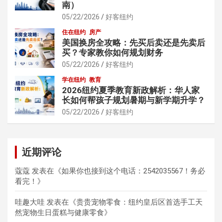
南）
05/22/2026
好客纽约
住在纽约
房产
美国换房全攻略：先买后卖还是先卖后
买？专家教你如何规划财务
05/22/2026
好客纽约
学在纽约
教育
2026纽约夏季教育新政解析：华人家
长如何帮孩子规划暑期与新学期升学？
05/22/2026
好客纽约
近期评论
蔻蔻
发表在《
如果你也接到这个电话：2542035567！务必
看完！
》
哇趣大哇
发表在《
贵贵宠物零食：纽约皇后区首选手工天
然宠物生日蛋糕与健康零食
》