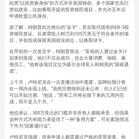
此类“以投资换身份”的方式并非美国独创。多个国家也实行
类似政策，比如葡萄牙提供投资移民项目，并允许五年后
申请欧盟公民身份。
据了解，特朗普此次推出的“金卡”，意在取代现有的EB-5投
资移民签证。后者需投入80万到105万美元于符合条件的项
目，并创造或保留美国就业岗位，以换取绿卡。
在早前的一次发言中，特朗普曾说：“富裕的人通过金卡计
划来到美国，他们不仅会成功，也会大量消费、纳税、雇
佣员工。”他将该项目定位为吸引全球富人和精英的“国籍通
道”。
上个月，卢特尼克在一次直播活动中透露，该网站预计将
在一周内全面上线。“虽然完整细则还未公布，但人们已经
可以开始注册。”他说，“所有工作将在接下来的几周内完
成，而不是几个月。”
他也承认，500万美元的门槛并非所有人都能承受，但强调
这种方式为有能力者提供了一种“备用方案”，可在紧急情况
下作为“回家通行证”。
卢特尼克强调，所有申请人都需通过严格的背景审查。他