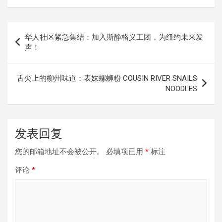
文
华人社区紧急集结：加入斯静格义工团，为纽约未来发
章
声！
导
航
舌尖上的柳州味道：表妹螺蛳粉 COUSIN RIVER SNAILS
NOODLES
发表回复
您的邮箱地址不会被公开。
必填项已用
*
标注
评论
*