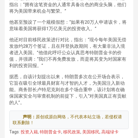
指出：“拥有这笔资金的人通常具备出色的商业头脑，他们
将为美国带来机会与繁荣。”
他甚至预设了一个规模假想：“如果有20万人申请该卡，将
意味着美国将获得1万亿美元的投资收入。”
他还对目前移民政策进行对比，指出：“现今每年美国无偿
发放约28万个签证，且在拜登执政期间，有大量非法入境
者进入美国。”他借此呼吁公众认真思考特朗普金卡的价
值，并强调：“我们不再免费发放，而是将其变为对国家有
利的投资回报。”
据悉，自该计划提出以来，特朗普多次在公开场合表示，
它旨在吸引全球最具财富与才智的人才，为美国注入新动
能。商务部长卢特尼克则在多个场合重申，该计划将在确
保国家安全与审查机制的前提下，引入“对美国真正有贡献
的人”。
声明：
原创或源自网络，不代表本站立场，若侵权请
联系删除！
Tags:
投资入籍
,
特朗普金卡
,
移民政策
,
美国移民
,
高端绿卡