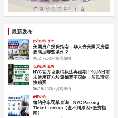
最新发布
住在纽约
房产
美国房产投资指南：华人去美国买房需
要满足哪些条件？
06/21/2026
好客纽约
心系纽约
纽约
NYC官方垃圾桶执法再延期！9月8日前
未使用官方垃圾桶暂不罚款，居民请尽
快购买
06/18/2026
好客纽约
便民纽约
纽约停车罚单查询｜NYC Parking
Ticket Lookup（查不到原因+缴费指
南）