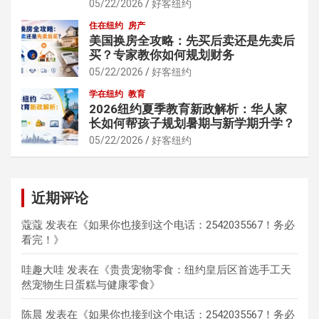
05/22/2026
好客纽约
住在纽约
房产
美国换房全攻略：先买后卖还是先卖后
买？专家教你如何规划财务
05/22/2026
好客纽约
学在纽约
教育
2026纽约夏季教育新政解析：华人家
长如何帮孩子规划暑期与新学期升学？
05/22/2026
好客纽约
近期评论
蔻蔻
发表在《
如果你也接到这个电话：2542035567！务必
看完！
》
哇趣大哇
发表在《
贵贵宠物零食：纽约皇后区首选手工天
然宠物生日蛋糕与健康零食
》
陈晨
发表在《
如果你也接到这个电话：2542035567！务必