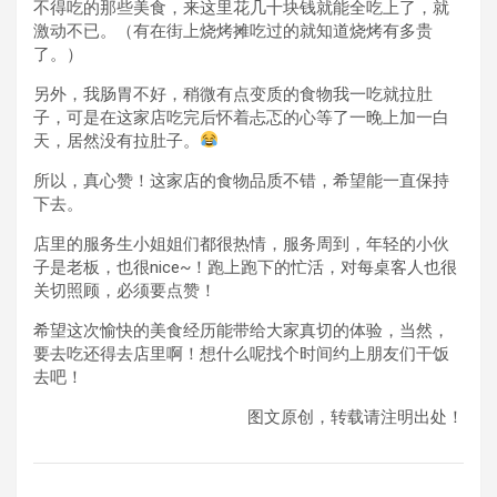
不得吃的那些美食，来这里花几十块钱就能全吃上了，就
激动不已。（有在街上烧烤摊吃过的就知道烧烤有多贵
了。）
另外，我肠胃不好，稍微有点变质的食物我一吃就拉肚
子，可是在这家店吃完后怀着忐忑的心等了一晚上加一白
天，居然没有拉肚子。
所以，真心赞！这家店的食物品质不错，希望能一直保持
下去。
店里的服务生小姐姐们都很热情，服务周到，年轻的小伙
子是老板，也很nice~！跑上跑下的忙活，对每桌客人也很
关切照顾，必须要点赞！
希望这次愉快的美食经历能带给大家真切的体验，当然，
要去吃还得去店里啊！想什么呢找个时间约上朋友们干饭
去吧！
图文原创，转载请注明出处！