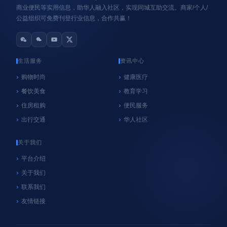
商业便民等实用信息，助华人融入社区，实现同城互助交流。商家/个人/
公益组织可免费刊登行业信息，合作共赢！
生活服务
资讯中心
购物时尚
健康医疗
餐饮美食
教育学习
心系纽约
纽约
住房租购
便民服务
NYC官方垃圾桶执法再延期！9月8日前未使用官
出行交通
华人社区
方垃圾桶暂不罚款，居民请尽快购买
06/18/2026
好客纽约
关于我们
平台介绍
关于我们
联系我们
友情链接