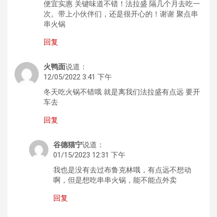
便宜实惠 关键味道不错！法拉盛 隔几个月去吃一
次。带上小伙伴们，还是很开心的！谢谢 聚点串
串火锅
回复
火鸭面
说道：
12/05/2022 3:41 下午
冬天吃火锅不错哦 就是离我们法拉盛有点远 要开
车去
回复
谷德猫宁
说道：
01/15/2023 12:31 下午
我也是没有去过布鲁克林哦，有点远不想动
啊，但是想吃串串火锅，能不能点外卖
回复