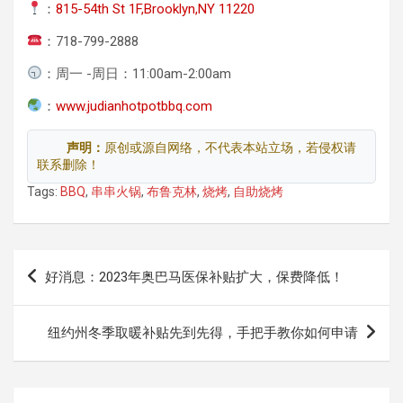
：
815-54th St 1F,Brooklyn,NY 11220
：718-799-2888
：周一 -周日：11:00am-2:00am
：
www.judianhotpotbbq.com
声明：
原创或源自网络，不代表本站立场，若侵权请
联系删除！
Tags:
BBQ
,
串串火锅
,
布鲁克林
,
烧烤
,
自助烧烤
文
好消息：2023年奥巴马医保补贴扩大，保费降低！
章
导
纽约州冬季取暖补贴先到先得，手把手教你如何申请
航