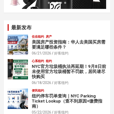
最新发布
住在纽约
房产
美国房产投资指南：华人去美国买房需
要满足哪些条件？
06/21/2026
好客纽约
心系纽约
纽约
NYC官方垃圾桶执法再延期！9月8日前
未使用官方垃圾桶暂不罚款，居民请尽
快购买
06/18/2026
好客纽约
便民纽约
纽约停车罚单查询｜NYC Parking
Ticket Lookup（查不到原因+缴费指
南）
05/22/2026
好客纽约