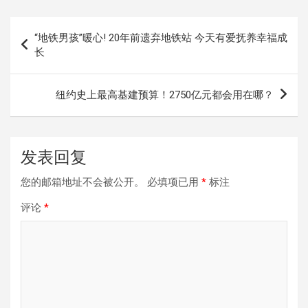
文
“地铁男孩”暖心! 20年前遗弃地铁站 今天有爱抚养幸福成
章
长
导
航
纽约史上最高基建预算！2750亿元都会用在哪？
发表回复
您的邮箱地址不会被公开。
必填项已用
*
标注
评论
*