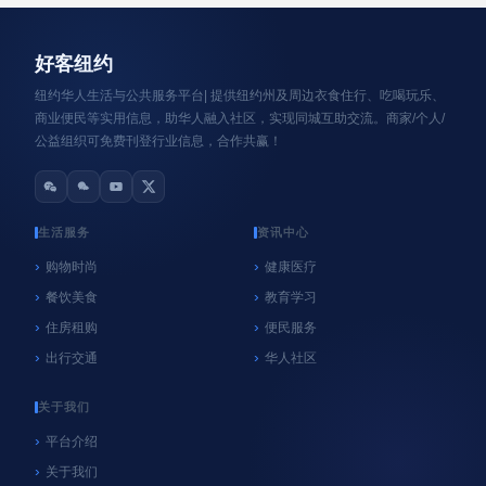
资讯轮播
好客纽约
纽约华人生活与公共服务平台| 提供纽约州及周边衣食住行、吃喝玩乐、
商业便民等实用信息，助华人融入社区，实现同城互助交流。商家/个人/
公益组织可免费刊登行业信息，合作共赢！
生活服务
资讯中心
购物时尚
健康医疗
餐饮美食
教育学习
心系纽约
纽约
住房租购
便民服务
NYC官方垃圾桶执法再延期！9月8日前未使用官
出行交通
华人社区
方垃圾桶暂不罚款，居民请尽快购买
06/18/2026
好客纽约
关于我们
平台介绍
关于我们