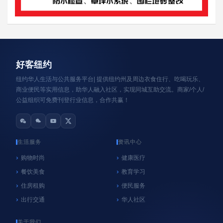
资讯轮播
好客纽约
纽约华人生活与公共服务平台| 提供纽约州及周边衣食住行、吃喝玩乐、
商业便民等实用信息，助华人融入社区，实现同城互助交流。商家/个人/
公益组织可免费刊登行业信息，合作共赢！
生活服务
资讯中心
购物时尚
健康医疗
餐饮美食
教育学习
心系纽约
纽约
住房租购
便民服务
NYC官方垃圾桶执法再延期！9月8日前未使用官
出行交通
华人社区
方垃圾桶暂不罚款，居民请尽快购买
06/18/2026
好客纽约
关于我们