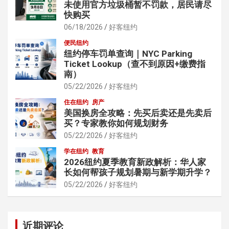
未使用官方垃圾桶暂不罚款，居民请尽
快购买
06/18/2026
好客纽约
便民纽约
纽约停车罚单查询｜NYC Parking
Ticket Lookup（查不到原因+缴费指
南）
05/22/2026
好客纽约
住在纽约
房产
美国换房全攻略：先买后卖还是先卖后
买？专家教你如何规划财务
05/22/2026
好客纽约
学在纽约
教育
2026纽约夏季教育新政解析：华人家
长如何帮孩子规划暑期与新学期升学？
05/22/2026
好客纽约
近期评论