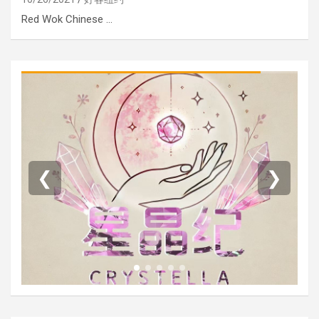
Red Wok Chinese …
❮
❯