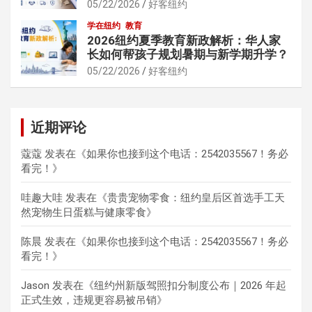
05/22/2026
好客纽约
学在纽约
教育
2026纽约夏季教育新政解析：华人家
长如何帮孩子规划暑期与新学期升学？
05/22/2026
好客纽约
近期评论
蔻蔻
发表在《
如果你也接到这个电话：2542035567！务必
看完！
》
哇趣大哇
发表在《
贵贵宠物零食：纽约皇后区首选手工天
然宠物生日蛋糕与健康零食
》
陈晨
发表在《
如果你也接到这个电话：2542035567！务必
看完！
》
Jason
发表在《
纽约州新版驾照扣分制度公布｜2026 年起
正式生效，违规更容易被吊销
》