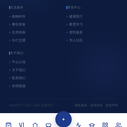
生活服务
资讯中心
购物时尚
健康医疗
餐饮美食
教育学习
心系纽约
纽约
住房租购
便民服务
NYC官方垃圾桶执法再延期！9月8日前未使用官
出行交通
华人社区
方垃圾桶暂不罚款，居民请尽快购买
06/18/2026
好客纽约
关于我们
平台介绍
关于我们
联系我们
友情链接
HookNY © 2021–2026 好客纽约
隐私政策
·
使用条款
·
免责声明