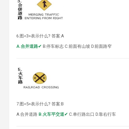
6.图<3>表示什么? 答案:A
A.合并道路✔
B.停车标志 C.前面有山坡 D.前面路窄
7.图<5>表示什么? 答案:B
A.合并道路
B.火车平交道✔
C.单行路出口 D.靠右行车