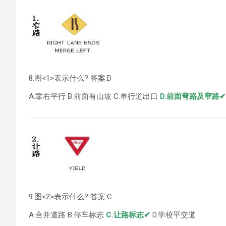
8.图<1>表示什么? 答案:D
A.靠右平行 B.前面有山坡 C.单行道出口
D.前面弯路及窄路✔
9.图<2>表示什么? 答案:C
A.合并道路 B.停车标志
C.让路标志✔
D.学校平交道