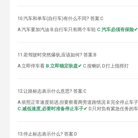
10.汽车和单车(自行车)有什么不同? 答案:C
A.汽车要加汽油 B.自行车只有两个车轮
C.汽车必须有保险✔
11.若驾驶时突然爆驮,应该如何? 答案:B
A.立即停车看
B.立即稳定驮盘✔
C.按喇叭 D.打上指挥灯
12.让路标志表示什么意思? 答案:C
A.依照正常速度前进,但要察看两旁道路情况 B.完全停止车
C.减低速度,必要时准备停止车子✔
D.只对负有紧急任务的
13.停止标志表示什么? 答案:D