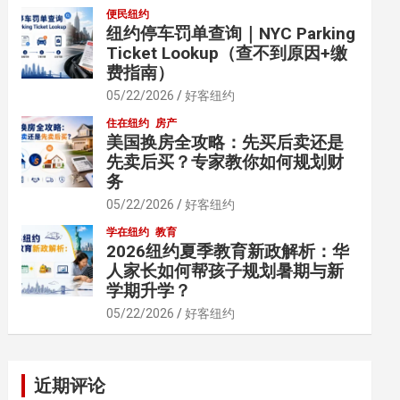
便民纽约
纽约停车罚单查询｜NYC Parking
Ticket Lookup（查不到原因+缴
费指南）
05/22/2026
好客纽约
住在纽约
房产
美国换房全攻略：先买后卖还是
先卖后买？专家教你如何规划财
务
05/22/2026
好客纽约
学在纽约
教育
2026纽约夏季教育新政解析：华
人家长如何帮孩子规划暑期与新
学期升学？
05/22/2026
好客纽约
近期评论