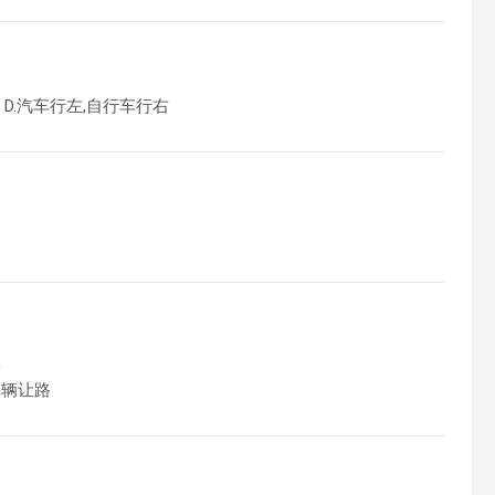
D.汽车行左,自行车行右
子
车辆让路