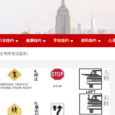
行在纽约
健康纽约
学在纽约
便民纽约
心
中文驾照笔试题库）