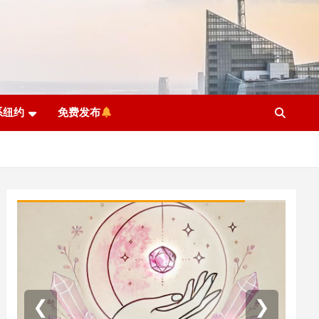
系纽约
免费发布
❮
❯