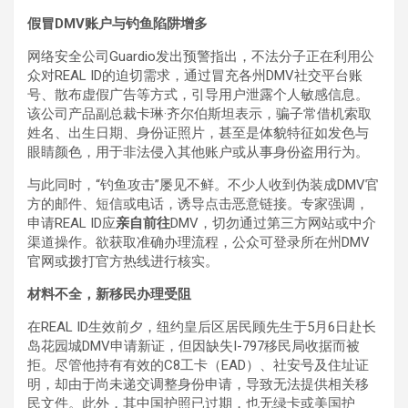
假冒DMV账户与钓鱼陷阱增多
网络安全公司Guardio发出预警指出，不法分子正在利用公
众对REAL ID的迫切需求，通过冒充各州DMV社交平台账
号、散布虚假广告等方式，引导用户泄露个人敏感信息。
该公司产品副总裁卡琳·齐尔伯斯坦表示，骗子常借机索取
姓名、出生日期、身份证照片，甚至是体貌特征如发色与
眼睛颜色，用于非法侵入其他账户或从事身份盗用行为。
与此同时，“钓鱼攻击”屡见不鲜。不少人收到伪装成DMV官
方的邮件、短信或电话，诱导点击恶意链接。专家强调，
申请REAL ID应
亲自前往
DMV，切勿通过第三方网站或中介
渠道操作。欲获取准确办理流程，公众可登录所在州DMV
官网或拨打官方热线进行核实。
材料不全，新移民办理受阻
在REAL ID生效前夕，纽约皇后区居民顾先生于5月6日赴长
岛花园城DMV申请新证，但因缺失I-797移民局收据而被
拒。尽管他持有有效的C8工卡（EAD）、社安号及住址证
明，却由于尚未递交调整身份申请，导致无法提供相关移
民文件。此外，其中国护照已过期，也无绿卡或美国护