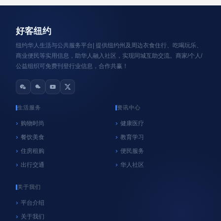
资讯轮播
好客纽约
纽约华人生活与公共服务平台| 提供纽约州及周边衣食住行、吃喝玩乐、
商业便民等实用信息，助华人融入社区，实现同城互助交流。商家/个人/
公益组织可免费刊登行业信息，合作共赢！
生活服务
资讯中心
购物时尚
健康医疗
餐饮美食
教育学习
心系纽约
纽约
住房租购
便民服务
NYC官方垃圾桶执法再延期！9月8日前未使用官
出行交通
华人社区
方垃圾桶暂不罚款，居民请尽快购买
06/18/2026
好客纽约
关于我们
平台介绍
关于我们