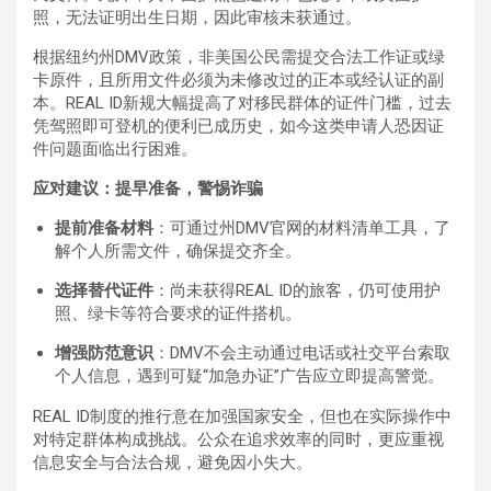
照，无法证明出生日期，因此审核未获通过。
根据纽约州DMV政策，非美国公民需提交合法工作证或绿
卡原件，且所用文件必须为未修改过的正本或经认证的副
本。REAL ID新规大幅提高了对移民群体的证件门槛，过去
凭驾照即可登机的便利已成历史，如今这类申请人恐因证
件问题面临出行困难。
应对建议：提早准备，警惕诈骗
提前准备材料
：可通过州DMV官网的材料清单工具，了
解个人所需文件，确保提交齐全。
选择替代证件
：尚未获得REAL ID的旅客，仍可使用护
照、绿卡等符合要求的证件搭机。
增强防范意识
：DMV不会主动通过电话或社交平台索取
个人信息，遇到可疑“加急办证”广告应立即提高警觉。
REAL ID制度的推行意在加强国家安全，但也在实际操作中
对特定群体构成挑战。公众在追求效率的同时，更应重视
信息安全与合法合规，避免因小失大。