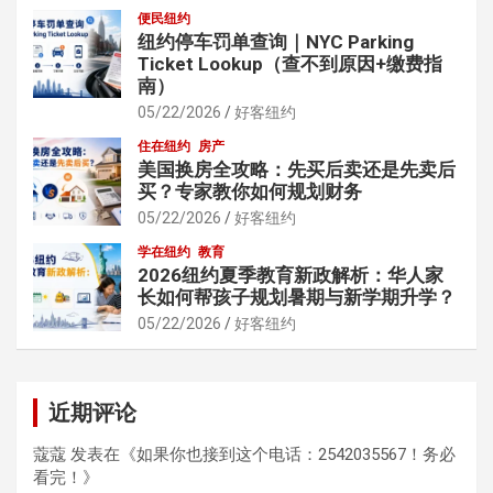
便民纽约
纽约停车罚单查询｜NYC Parking
Ticket Lookup（查不到原因+缴费指
南）
05/22/2026
好客纽约
住在纽约
房产
美国换房全攻略：先买后卖还是先卖后
买？专家教你如何规划财务
05/22/2026
好客纽约
学在纽约
教育
2026纽约夏季教育新政解析：华人家
长如何帮孩子规划暑期与新学期升学？
05/22/2026
好客纽约
近期评论
蔻蔻
发表在《
如果你也接到这个电话：2542035567！务必
看完！
》