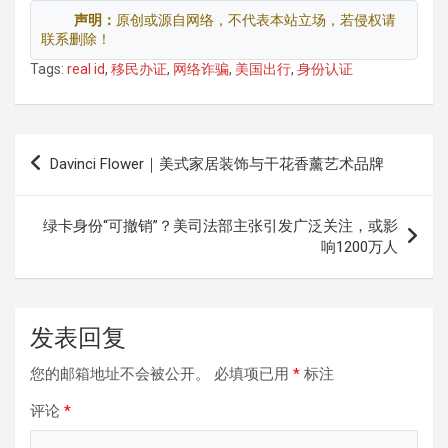
声明：
原创或源自网络，不代表本站立场，若侵权请
联系删除！
Tags:
real id
,
移民办证
,
网络诈骗
,
美国出行
,
身份认证
文
Davinci Flower｜美式家居装饰与干花香薰艺术品牌
章
导
绿卡身份“可撤销”？美司法部主张引发广泛关注，或影
航
响1200万人
发表回复
您的邮箱地址不会被公开。
必填项已用
*
标注
评论
*