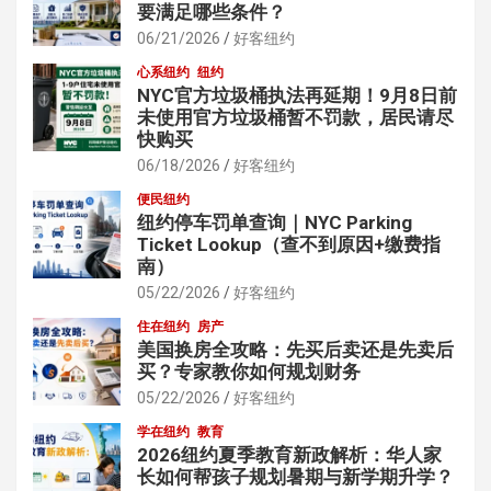
要满足哪些条件？
06/21/2026
好客纽约
心系纽约
纽约
NYC官方垃圾桶执法再延期！9月8日前
未使用官方垃圾桶暂不罚款，居民请尽
快购买
06/18/2026
好客纽约
便民纽约
纽约停车罚单查询｜NYC Parking
Ticket Lookup（查不到原因+缴费指
南）
05/22/2026
好客纽约
住在纽约
房产
美国换房全攻略：先买后卖还是先卖后
买？专家教你如何规划财务
05/22/2026
好客纽约
学在纽约
教育
2026纽约夏季教育新政解析：华人家
长如何帮孩子规划暑期与新学期升学？