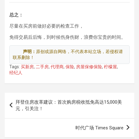
总之：
尽量在买房前做好必要的检查工作，
免得交易后后悔，到时候伤身伤财，浪费你宝贵的时间。
声明：
原创或源自网络，不代表本站立场，若侵权请
联系删除！
Tags:
买新房
,
二手房
,
代理商
,
保险
,
房屋保修保险
,
柠檬屋
,
经纪人
文
拜登住房改革建议：首次购房税收抵免高达15,000美
章
元，引关注！
导
航
时代广场 Times Square